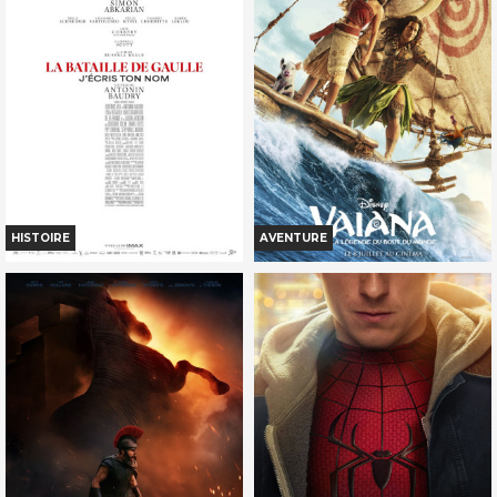
Bande-annonce
Bande-annonce
Réservation
Réservation
TOUT PUBLIC
TOUT PUBLIC
VF
VF
HISTOIRE
AVENTURE
LA BATAILLE DE GAULLE - PARTIE
VAIANA, LA LÉGENDE DU BOUT DU
2...
MONDE...
Horaires et Infos
Horaires et Infos
Bande-annonce
Bande-annonce
Réservation
Réservation
TOUT PUBLIC
TOUT PUBLIC