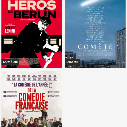
Horaires et Infos
Horaires et Infos
Bande-annonce
Bande-annonce
Réservation
Réservation
TOUT PUBLIC
TOUT PUBLIC
VF
VF
COMÉDIE
DRAME
LE HÉROS DE BERLIN
COMÈTE
Horaires et Infos
Horaires et Infos
Bande-annonce
Bande-annonce
Réservation
Réservation
TOUT PUBLIC
TOUT PUBLIC
VOST
VF