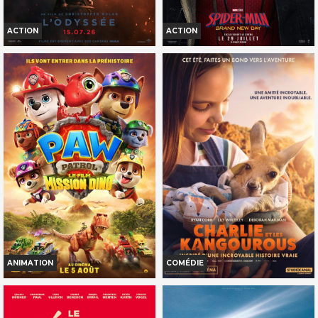
VF
VI
AURO3D
VF
ACTION
ACTION
L'ODYSSÉE
SPIDER-MAN: BRAND NEW DAY
Horaires et Infos
Horaires et Infos
Bande-annonce
Bande-annonce
Réservation
Réservation
INT. -12ans
TOUT PUBLIC
VF
VOST
VF
ANIMATION
COMÉDIE
LA PAT' PATROUILLE : LE FILM
CHARLIE ET LES KANGOUROUS
MISSION...