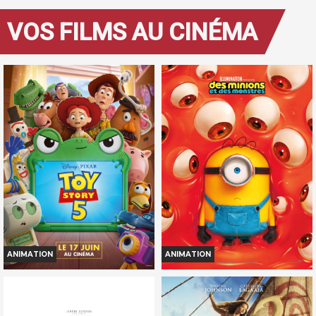
VOS FILMS AU CINÉMA
ANIMATION
ANIMATION
TOY STORY 5
DES MINIONS ET DES MONSTRES
Horaires et Infos
Horaires et Infos